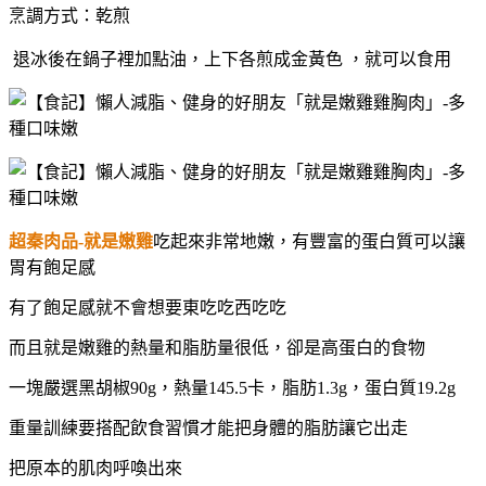
烹調方式：乾煎
退冰後在鍋子裡加點油，
上下各煎成金黃色 ，
就可以食用
超秦肉品-就是嫩雞
吃起來非常地嫩，有豐富的蛋白質可以讓
胃有飽足感
有了飽足感就不會想要東吃吃西吃吃
而且就是嫩雞的熱量和脂肪量很低，卻是高蛋白的食物
一塊嚴選黑胡椒90g，熱量145.5卡，
脂肪1.3g
，
蛋白質19.2g
重量訓練要搭配飲食習慣才能把身體的脂肪讓它出走
把原本的肌肉呼喚出來