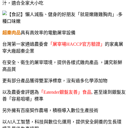
汁，適合全家大小吃
超秦肉品
具有高效率的電動屠宰設備
台灣第一家通過農委會
「屠宰場HACCP官方驗證」
的家禽屠
宰大廠超秦企業
在安全、衛生的屠宰環境，提供各樣式雞肉產品 ，講究新鮮
高品質
更有部分產品獲得雙潔淨標章，沒有過多化學添加物
以及農委會評選為
「Eatender銀髮友善」食品
,
甚至
達到銀髮友
善「容易咀嚼」標準
另外擁有百座契作農場，積極導入數位生產技術
以AI人工智慧，科技與數位化運用，提供安全飼養的生長環