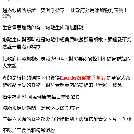
通過穀研所驗證－雙潔淨標章， 比政府允用添加物列表減少
90%
生食需要加熱的有：嫩雞生肉和鹹酥雞
嫩雞生肉與即時就是嫩雞中經典原味嚴選黑胡椒，通過穀研究
驗證一雙潔淨標章
比政府用添加物列表減少90%，對需要飲食控制和健身群組的
人來說
真的是很棒的選擇，也獲得
Eatender銀髮友善食品
,是全家人都
能輕鬆享受的食物，很符合超秦肉品提倡的「無齡」概念
衛生福利部 國民健康署每日需要飲食
減脂和健身期間一定務必要飲食均衡
三餐六大類的食物都要均衡攝取到，肉類搭配青菜、豆、魚蛋
不吃加工食品和精緻澱粉