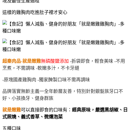
境及最佳生產過程
這樣的雞胸肉吃進肚子裡才安心
超秦肉品-就是嫩雞
無磷酸鹽添加
 -拆袋即食，輕食美味 -不用
烹煮，不需調味 -軟嫩多汁，不卡牙縫 
-原塊國產雞胸肉 -獨家醃製口味不需再調味
品牌落實無齡主義一全年齡層友善，特別針對銀髮族牙口不
好、小孩換牙、健身群族
就是嫩雞
可以直接即食的口味有：
經典原味，嚴選黑胡椒、日
式照燒、義式香草、微燻泡菜
五種口味