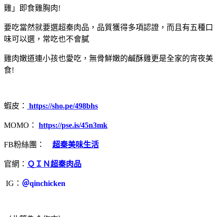
雞」即食雞胸肉!
要吃當然就要選超秦肉品，品質獲得多項認證，而且有五種口
味可以選，常吃也不會膩
雞肉嫩道連小孩也愛吃，無骨鮮嫩的鹹酥雞更是全家的宵夜美
食!
蝦皮：
https://sho.pe/498bhs
MOMO：
https://pse.is/45n3mk
FB粉絲團：
超秦美味生活
官網：
ＱＩＮ超秦肉品
IG：
＠qinchicken